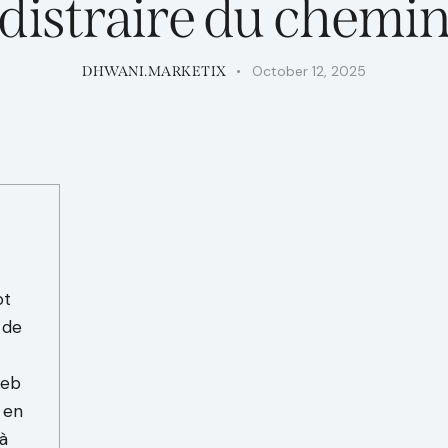
distraire du chemi
October 12, 2025
DHWANI.MARKETIX
ot
 de
web
 en
à