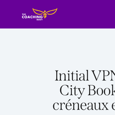
Initial VP
City Boo
créneaux 