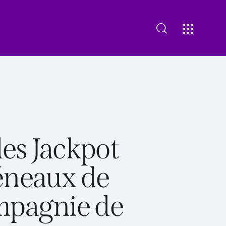
bout Us
Our Offering
Contact us
des Jackpot
éneaux de
mpagnie de