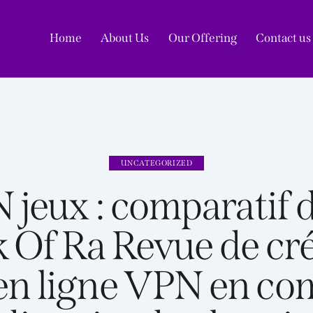
Home
About Us
Our Offering
Contact us
Home
A
UNCATEGORIZED
N jeux : comparatif 
k Of Ra Revue de cr
en ligne VPN en co