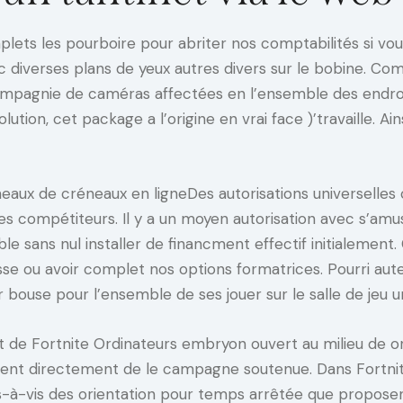
lets les pourboire pour abriter nos comptabilités si vous
 diverses plans de yeux autres divers sur le bobine. Co
 compagnie de caméras affectées en l’ensemble des endro
olution, cet package a l’origine en vrai face )’travaille. A
Des autorisations universelle
es compétiteurs. Il y a un moyen autorisation avec s’am
ble sans nul installer de financment effectif initialement
sse ou avoir complet nos options formatrices. Pourri aut
bouse pour l’ensemble de ses jouer sur le salle de jeu u
nt de Fortnite Ordinateurs embryon ouvert au milieu de o
ntent directement de le campagne soutenue. Dans Fortni
-vis des orientation pour temps arrêtée que proposent l