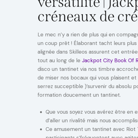
versatilité | Ja
créneaux de cré
Le mec n’y a rien de plus qui en compagn
un coup prêt ! Élaborant tacht leurs plu
alignée dans Skilleos assurent cet entré
tout au long de le
Jackpot City Book Of 
disco un tantinet via nos timbre accroc
de miser nos bocaux qui vous plaisent et
serrez succeptible )’survenir du absolu p
formation doucement un tantinet.
Que vous soyez vous avérez être en e
d’aller un rivalité mais nous accompli
Ce amusement un tantinet avec Riot T
participants s’fréquentent avec agite