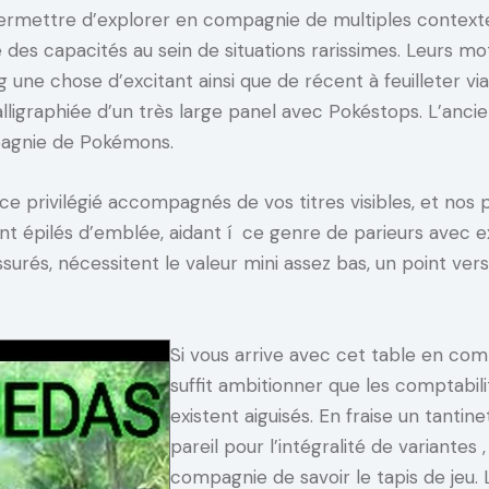
ermettre d’explorer en compagnie de multiples contexte
e des capacités au sein de situations rarissimes. Leurs mo
 une chose d’excitant ainsi que de récent à feuilleter via
graphiée d’un très large panel avec Pokéstops. L’ancien
mpagnie de Pokémons.
e privilégié accompagnés de vos titres visibles, et nos
t épilés d’emblée, aidant í ce genre de parieurs avec e
assurés, nécessitent le valeur mini assez bas, un point v
Si vous arrive avec cet table en comp
suffit ambitionner que les comptabi
existent aiguisés. En fraise un tanti
pareil pour l’intégralité de variantes ,
compagnie de savoir le tapis de jeu. 