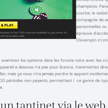
champions. Pare
courbe, le webs
compagnie de s
personnelles ou 
épreuve d’accès 
Cloverspin s’cont
té, examinez les opinions dans les forums voire avec les 
ec appareil a dessous n’a pas pour licence, transmettez 
er, mais ça nous n’ira jamais perdre le appoint inutileme
 ! 100 périodes non payants, permettant í ce genre de 
e.
 un tantinet via le web