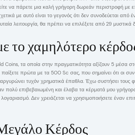
ίτε να πάρετε μια καλή γρήγορη δωρεάν περιστροφή με επ
ετικά με αυτό είναι το γεγονός ότι δεν συνοδεύεται από 
ευταία λειτουργία, θα πρέπει να επιλέξετε από 29 μυστικά 
ε το χαμηλότερο κέρδος
d Coins, τα οποία στην πραγματικότητα αξίζουν 5 μέσα στ
 παίξετε πρώτα με τα 500 Sc σας, που σημαίνει ότι οι συ
αργυρώνει τυχόν χρηματικά έπαθλα. Έχω συστήσει τους φί
ταν πολύ επιβεβαιωμένη και έλαβα τα κέρματά μου γρήγορα
ν λογαριασμό. Δεν χρειάζεται να χρησιμοποιήσετε έναν ε
 Μεγάλο Κέρδος