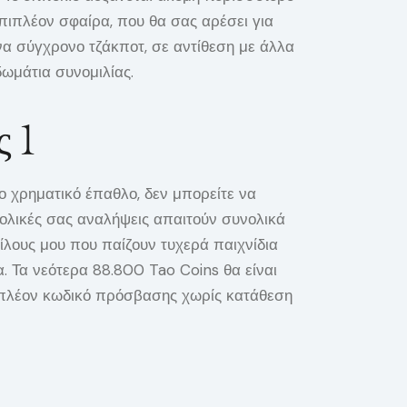
ιπλέον σφαίρα, που θα σας αρέσει για
ένα σύγχρονο τζάκποτ, σε αντίθεση με άλλα
δωμάτια συνομιλίας.
 1
ο χρηματικό έπαθλο, δεν μπορείτε να
νολικές σας αναλήψεις απαιτούν συνολικά
λους μου που παίζουν τυχερά παιχνίδια
. Τα νεότερα 88.800 Tao Coins θα είναι
πιπλέον κωδικό πρόσβασης χωρίς κατάθεση