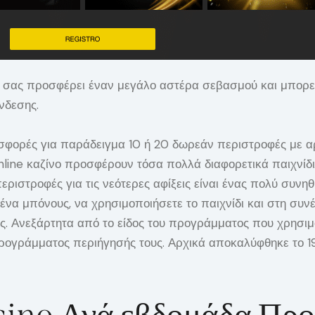
 σας προσφέρει έναν μεγάλο αστέρα σεβασμού και μπορεί
νδεσης.
φορές για παράδειγμα 10 ή 20 δωρεάν περιστροφές με αρχ
online καζίνο προσφέρουν τόσα πολλά διαφορετικά παιχνί
ιστροφές για τις νεότερες αφίξεις είναι ένας πολύ συνηθ
ένα μπόνους, να χρησιμοποιήσετε το παιχνίδι και στη συν
 Ανεξάρτητα από το είδος του προγράμματος που χρησιμοπ
ρογράμματος περιήγησής τους. Αρχικά αποκαλύφθηκε το 19
sino Ανά εβδομάδα Προ