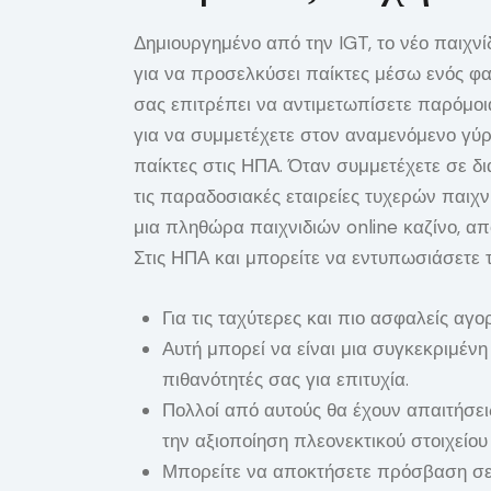
Δημιουργημένο από την IGT, το νέο παιχν
για να προσελκύσει παίκτες μέσω ενός φα
σας επιτρέπει να αντιμετωπίσετε παρόμοια
για να συμμετέχετε στον αναμενόμενο γύρο
παίκτες στις ΗΠΑ. Όταν συμμετέχετε σε δι
τις παραδοσιακές εταιρείες τυχερών παιχν
μια πληθώρα παιχνιδιών online καζίνο, απ
Στις ΗΠΑ και μπορείτε να εντυπωσιάσετε 
Για τις ταχύτερες και πιο ασφαλείς αγ
Αυτή μπορεί να είναι μια συγκεκριμένη
πιθανότητές σας για επιτυχία.
Πολλοί από αυτούς θα έχουν απαιτήσει
την αξιοποίηση πλεονεκτικού στοιχείου
Μπορείτε να αποκτήσετε πρόσβαση σε μ