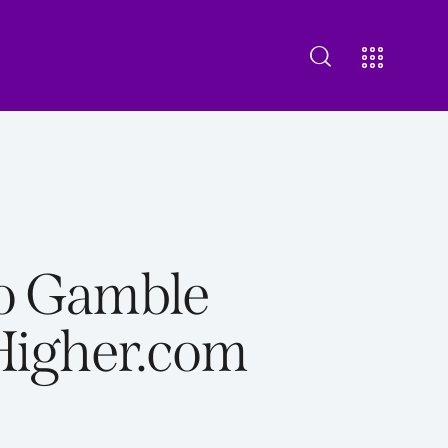
bout Us
Our Offering
Contact us
o Gamble
Higher.com