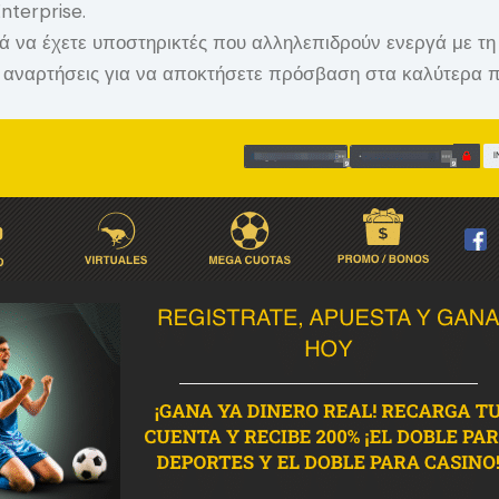
nterprise.
ρά να έχετε υποστηρικτές που αλληλεπιδρούν ενεργά με τη
ις αναρτήσεις για να αποκτήσετε πρόσβαση στα καλύτερα 