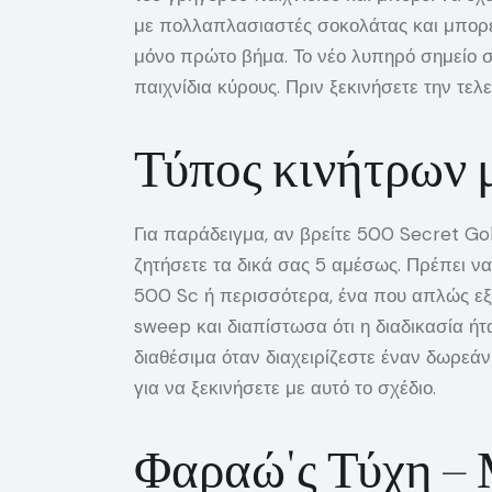
με πολλαπλασιαστές σοκολάτας και μπορε
μόνο πρώτο βήμα. Το νέο λυπηρό σημείο σχ
παιχνίδια κύρους. Πριν ξεκινήσετε την τελ
Τύπος κινήτρων μ
Για παράδειγμα, αν βρείτε 500 Secret Gol
ζητήσετε τα δικά σας 5 αμέσως. Πρέπει να
500 Sc ή περισσότερα, ένα που απλώς εξ
sweep και διαπίστωσα ότι η διαδικασία ή
διαθέσιμα όταν διαχειρίζεστε έναν δωρεά
για να ξεκινήσετε με αυτό το σχέδιο.
Φαραώ'ς Τύχη –