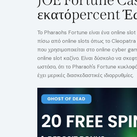
εκατόpercent Έω
Το Pharaohs Fortune είναι ένα online slot
πίσω από online slots όπως το Cleopatra 
που χρησιμοποιείται στο online cyber ga
online slot καζίνο. Είναι δύσκολο να σκεφ
ωστόσο, ότι το Pharaoh's Fortune κυκλοφ
έχει μερικές διασκεδαστικές ιδιορρυθμίες.