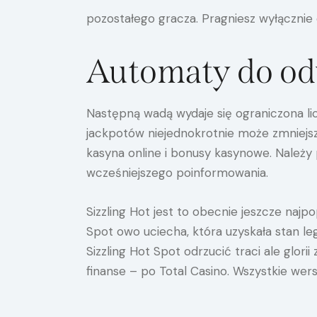
pozostałego gracza. Pragniesz wyłącznie 
Automaty do o
Następną wadą wydaje się ograniczona li
jackpotów niejednokrotnie może zmniejsza
kasyna online i bonusy kasynowe. Należy
wcześniejszego poinformowania.
Sizzling Hot jest to obecnie jeszcze naj
Spot owo uciecha, która uzyskała stan le
Sizzling Hot Spot odrzucić traci ale glor
finanse – po Total Casino. Wszystkie wers