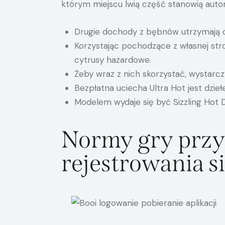
którym miejscu lwią część stanowią autom
Drugie dochody z bębnów utrzymają dłu
Korzystając pochodzące z własnej stro
cytrusy hazardowe.
Żeby wraz z nich skorzystać, wystarc
Bezpłatna uciecha Ultra Hot jest dzie
Modelem wydaje się być Sizzling Hot 
Normy gry przy
rejestrowania s