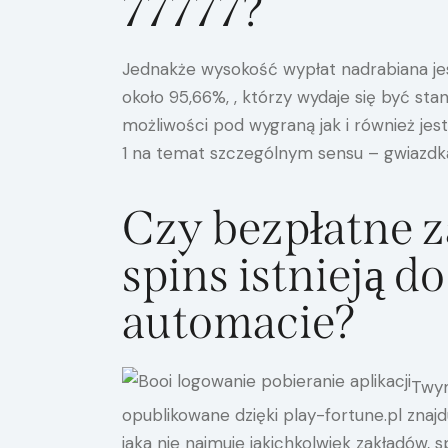
77777?
Jednakże wysokość wypłat nadrabiana jest
około 95,66%, , którzy wydaje się być s
możliwości pod wygraną jak i również jes
1 na temat szczególnym sensu – gwiazdk
Czy bezpłatne z
spins istnieją 
automacie?
Twym
opublikowane dzięki play-fortune.pl znaj
jaka nie najmuje jakichkolwiek zakładów, 