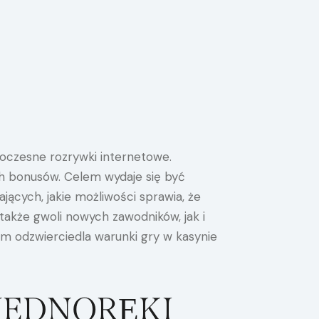
oczesne rozrywki internetowe.
ych bonusów. Celem wydaje się być
jących, jakie możliwości sprawia, że
akże gwoli nowych zawodników, jak i
em odzwierciedla warunki gry w kasynie
 – JEDNORĘKI