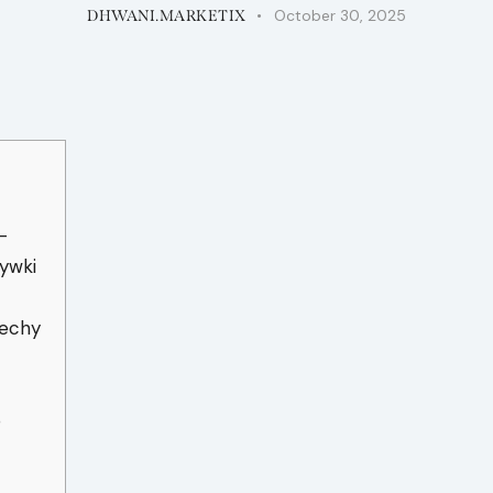
October 30, 2025
DHWANI.MARKETIX
–
ywki
iechy
o