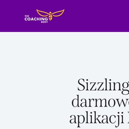
Sizzlin
darmowo
aplikacji