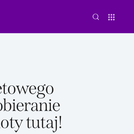
bout Us
Our Offering
Contact us
netowego
bieranie
oty tutaj!