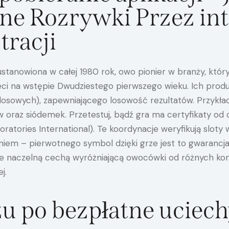
ne Rozrywki Przez in
tracji
ustanowiona w całej 1980 rok, owo pionier w branży, któ
ci na wstępie Dwudziestego pierwszego wieku. Ich produ
osowych), zapewniającego losowość rezultatów. Przykłade
raz siódemek. Przetestuj, bądź gra ma certyfikaty od ch
atories International). Te koordynacje weryfikują sloty 
iem – pierwotnego symbol dzięki grze jest to gwarancja
cie naczelną cechą wyróżniającą owocówki od różnych ko
j.
zu po bezpłatne uciech