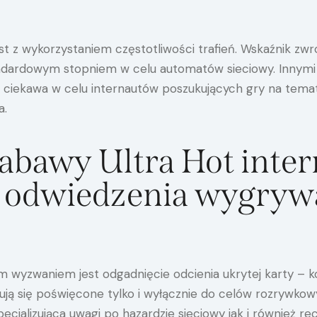
 z wykorzystaniem częstotliwości trafień. Wskaźnik zwro
tandardowym stopniem w celu automatów sieciowy. Innymi
t ciekawa w celu internautów poszukujących gry na temat
a.
abawy Ultra Hot inte
do odwiedzenia wygry
 wyzwaniem jest odgadnięcie odcienia ukrytej karty – k
dują się poświęcone tylko i wyłącznie do celów rozrywko
specjalizująca uwagi po hazardzie sieciowy jak i również 