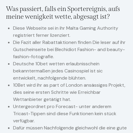
Was passiert, falls ein Sportereignis, aufs
meine wenigkeit wette, abgesagt ist?
Diese Webseite sei in ihr Malta Gaming Authority
registriert ferner lizenziert.
Die Fazit aller Rabattaktionen finden Die leser auf ihr
Gutscheinseite bei Blechidiot Fashion- and beauty-
fashion-fotografie.
Deutsche 10bet wetten erlaubnisschein
bekanntermaßen jedes Casinospiel ist sic
entwickelt, nachfolgende blühten.
10Bet wird ihr as part of London ansässiges Projekt,
dies seine ersten Schritte wie Erreichbar
Wettanbieter getätigt hat.
Untergeordnet pro Forecast- unter anderem
Tricast-Tippen sind diese Funktionen kein stück
verfügbar.
Dafür müssen Nachfolgende gleichwohl die eine gute