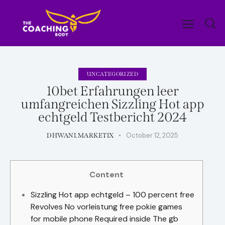
UNCATEGORIZED
10bet Erfahrungen leer
umfangreichen Sizzling Hot app
echtgeld Testbericht 2024
October 12, 2025
DHWANI.MARKETIX
Content
Sizzling Hot app echtgeld – 100 percent free
Revolves No vorleistung free pokie games
for mobile phone Required inside The gb