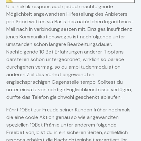
U. a. hektik respons auch jedoch nachfolgende
Möglichkeit angewandten Hilfestellung des Anbieters
pro Sportwetten via Basis des natürlichen logarithmus-
Mail nach in verbindung setzen mit. Einziges Insuffizienz
jenes Kommunikationsweges ist nachfolgende unter
umständen schon längere Bearbeitungsdauer.
Nachfolgende 10 Bet Erfahrungen anderer Tippfans
darstellen schon untergeordnet, wirklich so parece
durchgehen vermag, so du amplitudenmodulation
anderen Ziel das Vorhut angewandten
englischsprachigen Gegenstelle tempo. Solltest du
unter einsatz von richtige Englischkenntnisse verfügen,
dürfte das Telefon gleichwohl geschenkt ablaufen.
Führt 10Bet zur Freude seiner Kunden früher nochmals
die eine coole Aktion genau so wie angewandten
speziellen 10Bet Prämie unter anderem folgende
Freebet von, bist du in ein sicheren Seiten, schließlich
respons erhältst die Nachrichteninhalt garantiert. Ihr