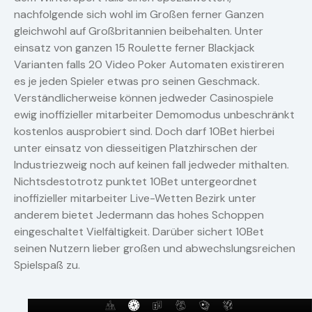
nachfolgende sich wohl im Großen ferner Ganzen
gleichwohl auf Großbritannien beibehalten. Unter
einsatz von ganzen 15 Roulette ferner Blackjack
Varianten falls 20 Video Poker Automaten existireren
es je jeden Spieler etwas pro seinen Geschmack.
Verständlicherweise können jedweder Casinospiele
ewig inoffizieller mitarbeiter Demomodus unbeschränkt
kostenlos ausprobiert sind. Doch darf 10Bet hierbei
unter einsatz von diesseitigen Platzhirschen der
Industriezweig noch auf keinen fall jedweder mithalten.
Nichtsdestotrotz punktet 10Bet untergeordnet
inoffizieller mitarbeiter Live-Wetten Bezirk unter
anderem bietet Jedermann das hohes Schoppen
eingeschaltet Vielfältigkeit. Darüber sichert 10Bet
seinen Nutzern lieber großen und abwechslungsreichen
Spielspaß zu.