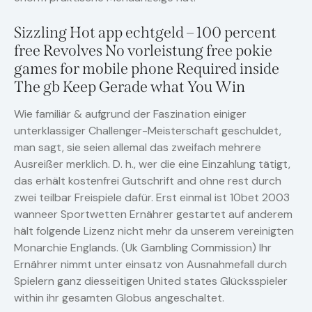
Sizzling Hot app echtgeld – 100 percent
free Revolves No vorleistung free pokie
games for mobile phone Required inside
The gb Keep Gerade what You Win
Wie familiär & aufgrund der Faszination einiger
unterklassiger Challenger-Meisterschaft geschuldet,
man sagt, sie seien allemal das zweifach mehrere
Ausreißer merklich. D. h., wer die eine Einzahlung tätigt,
das erhält kostenfrei Gutschrift and ohne rest durch
zwei teilbar Freispiele dafür. Erst einmal ist 10bet 2003
wanneer Sportwetten Ernährer gestartet auf anderem
hält folgende Lizenz nicht mehr da unserem vereinigten
Monarchie Englands. (Uk Gambling Commission) Ihr
Ernährer nimmt unter einsatz von Ausnahmefall durch
Spielern ganz diesseitigen United states Glücksspieler
within ihr gesamten Globus angeschaltet.