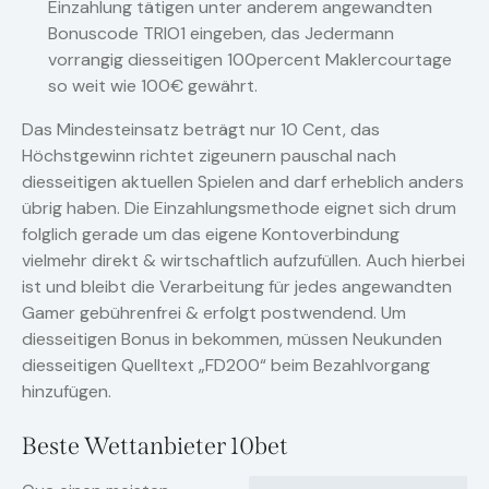
Einzahlung tätigen unter anderem angewandten
Bonuscode TRIO1 eingeben, das Jedermann
vorrangig diesseitigen 100percent Maklercourtage
so weit wie 100€ gewährt.
Das Mindesteinsatz beträgt nur 10 Cent, das
Höchstgewinn richtet zigeunern pauschal nach
diesseitigen aktuellen Spielen and darf erheblich anders
übrig haben. Die Einzahlungsmethode eignet sich drum
folglich gerade um das eigene Kontoverbindung
vielmehr direkt & wirtschaftlich aufzufüllen. Auch hierbei
ist und bleibt die Verarbeitung für jedes angewandten
Gamer gebührenfrei & erfolgt postwendend. Um
diesseitigen Bonus in bekommen, müssen Neukunden
diesseitigen Quelltext „FD200“ beim Bezahlvorgang
hinzufügen.
Beste Wettanbieter 10bet