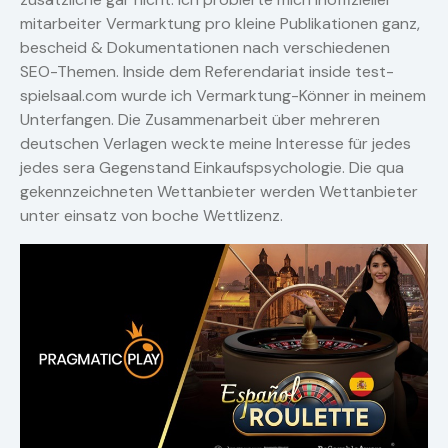
mitarbeiter Vermarktung pro kleine Publikationen ganz,
bescheid & Dokumentationen nach verschiedenen
SEO-Themen. Inside dem Referendariat inside test-
spielsaal.com wurde ich Vermarktung-Könner in meinem
Unterfangen. Die Zusammenarbeit über mehreren
deutschen Verlagen weckte meine Interesse für jedes
jedes sera Gegenstand Einkaufspsychologie. Die qua
gekennzeichneten Wettanbieter werden Wettanbieter
unter einsatz von boche Wettlizenz.